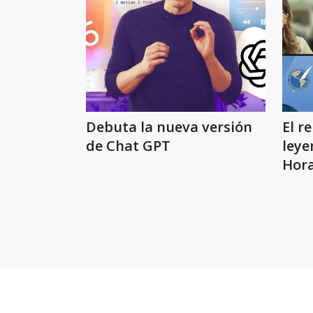
Debuta la nueva versión
El r
de Chat GPT
leye
Hora