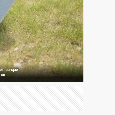
les, aunque
 más