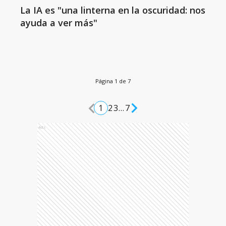
La IA es "una linterna en la oscuridad: nos
ayuda a ver más"
Página 1 de 7
1
2
3
...
7
Ads