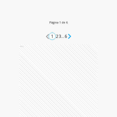
Página 1 de 6
1
2
3
...
6
Ads